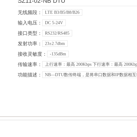
SZ11-02-NB DTU
无线频段：
LTE B3/B5/B8/B26
输入电压：
DC 5-24V
接口类型：
RS232/RS485
发射功率：
23±2.7dbm
接收灵敏度：
-135dBm
传输速率：
上行速率：最高 200Kbps 下行速率：最高 200Kbp
功能描述：
NB—DTU数传终端，是将串口数据和IP数据相