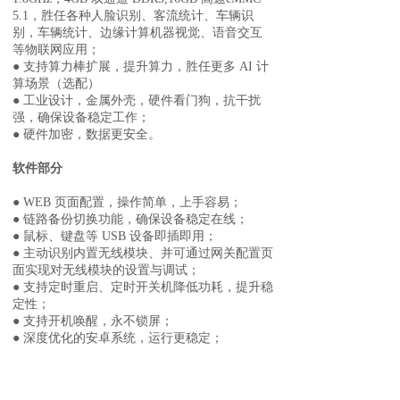
5.1，胜任各种人脸识别、客流统计、车辆识
别，车辆统计、边缘计算机
器视觉、语音交互
等物联网应用；
●
支持算力棒扩展，提升算力，胜任更多 AI 计
算场景（选配）
●
工业设计，金属外壳，硬件看门狗，抗干扰
强，确保设备稳定工作；
●
硬件加密，数据更安全。
软件部分
●
WEB 页面配置，操作简单，上手容易；
●
链路备份切换功能，确保设备稳定在线；
●
鼠标、键盘等 USB 设备即插即用；
●
主动识别内置无线模块、并可通过网关配置页
面实现对无线模块的设置与调试；
●
支持定时重启、定时开关机降低功耗，提升稳
定性；
●
支持开机唤醒，永不锁屏；
●
深度优化的安卓系统，运行更稳定；
●
完善的异常检测和防护机制：看门狗、链路检
测、信号检测、模块状态监控和
复位等，确保
网关工作正常；