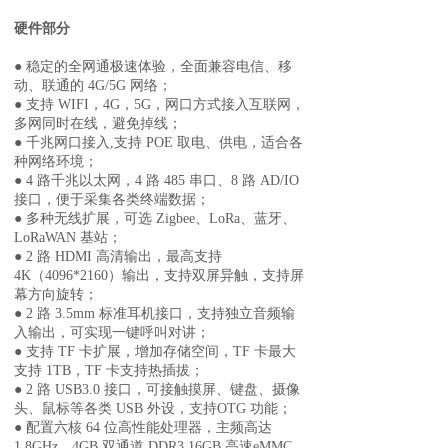
硬件部分
●
稳定的全网通极速体验，全面兼容电信、移
动、联通的 4G/5G 网络；
●
支持 WIFI，4G，5G，网口方式接入互联网，
多网同时在线，避免掉线；
●
千兆网口接入,支持 POE 取电、供电，适合各
种网络环境；
●
4 路千兆以太网，4 路 485 串口、8 路 AD/IO
接口，便于采集各类终端数据；
●
多种无线扩展，可选 Zigbee、LoRa、蓝牙、
LoRaWAN 基站；
●
2 路 HDMI 高清输出，最高支持
4K（4096*2160）输出，支持双屏异触，支持屏
幕方向旋转；
●
2 路 3.5mm 标准耳机接口，支持独立音频输
入输出，可实现一键呼叫对讲；
●
支持 TF 卡扩展，增加存储空间，TF 卡最大
支持 1TB，TF 卡支持热插拔；
●
2 路 USB3.0 接口，可接触摸屏、键盘、摄像
头、鼠标等各类 USB 外设，支持
OTG 功能；
●
配置六核 64 位高性能处理器，主频高达
1.8GHz，4GB 双通道 DDR3,16GB 高速
eMMC