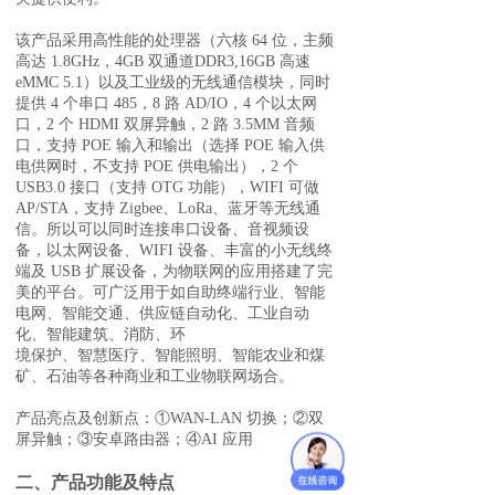
该产品采用高性能的处理器（六核 64 位，主频
高达 1.8GHz，4GB 双通道DDR3,16GB 高速
eMMC 5.1）以及工业级的无线通信模块，同时
提供 4 个串口 485，8 路 AD/IO，4 个以太网
口，2 个 HDMI 双屏异触，2 路 3.5MM 音频
口，支持 POE 输入和输出（选择 POE 输入供
电供网时，不支持 POE 供电输出），2 个
USB3.0 接口（支持 OTG 功能），WIFI 可做
AP/STA，支持 Zigbee、LoRa、蓝牙等无线通
信。所以可以同时连接串口设备、音视频设
备，以太网设备、WIFI 设备、丰富的小无线终
端及 USB 扩展设备，为物联网的应用搭建了完
美的平台。可广泛用于如自助终端行业、智能
电网、智能交通、供应链自动化、工业自动
化、智能建筑、消防、环
境保护、智慧医疗、智能照明、智能农业和煤
矿、石油等各种商业和工业物联网场合。
产品亮点及创新点：①WAN-LAN 切换；②双
屏异触；③安卓路由器；④AI 应用
二、产品
功能及特点